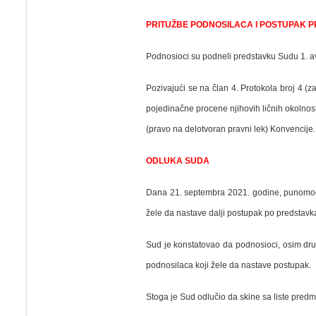
PRITUŽBE PODNOSILACA I POSTUPAK 
Podnosioci su podneli predstavku Sudu 1. a
Pozivajući se na član 4. Protokola broj 4 (
pojedinačne procene njihovih ličnih okolnost
(pravo na delotvoran pravni lek) Konvencije.
ODLUKA SUDA
Dana 21. septembra 2021. godine, punomoćn
žele da nastave dalji postupak po predstav
Sud je konstatovao da podnosioci, osim dru
podnosilaca koji žele da nastave postupak.
Stoga je Sud odlučio da skine sa liste pred