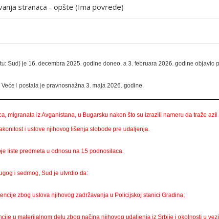
vanja stranaca - opšte (Ima povrede)
kstu: Sud) je 16. decembra 2025. godine doneo, a 3. februara 2026. godine objavi
Veće i postala je pravnosnažna 3. maja 2026. godine.
, migranata iz Avganistana, u Bugarsku nakon što su izrazili nameru da traže azil 
konitost i uslove njihovog lišenja slobode pre udaljenja.
oje liste predmeta u odnosu na 15 podnosilaca.
gog i sedmog, Sud je utvrdio da:
encije zbog uslova njihovog zadržavanja u Policijskoj stanici Gradina;
ije u materijalnom delu zbog načina njihovog udaljenja iz Srbije i okolnosti u vezi