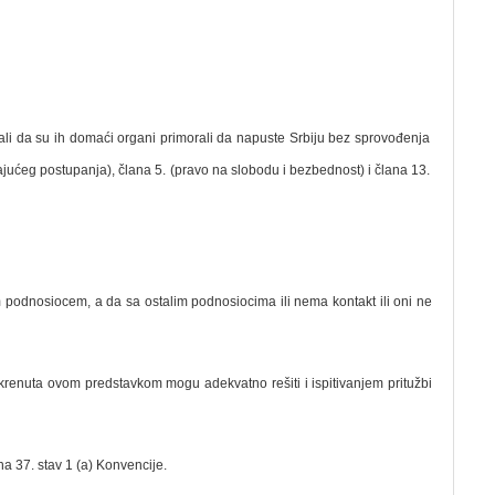
vali da su ih domaći organi primorali da napuste Srbiju bez sprovođenja
ajućeg postupanja), člana 5. (pravo na slobodu i bezbednost) i člana 13.
odnosiocem, a da sa ostalim podnosiocima ili nema kontakt ili oni ne
renuta ovom predstavkom mogu adekvatno rešiti i ispitivanjem pritužbi
a 37. stav 1 (a) Konvencije.