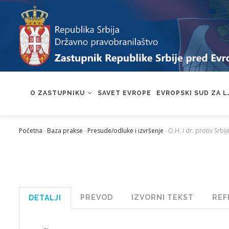
Skip
to
main
content
MAIN
NAVIGATION
O ZASTUPNIKU
SAVET EVROPE
EVROPSKI SUD ZA 
Početna
-
Baza prakse
-
Presude/odluke i izvršenje
-
O.H. i dr. protiv Srbij
Mrvice
PREVOD
IZVORNI TEKST
REF
DETALJI