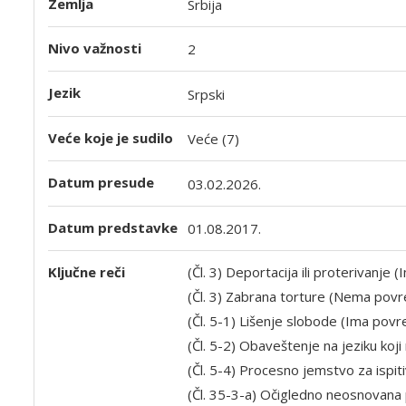
Zemlja
Srbija
Nivo važnosti
2
Jezik
Srpski
Veće koje je sudilo
Veće (7)
Datum presude
03.02.2026.
Datum predstavke
01.08.2017.
Ključne reči
(Čl. 3) Deportacija ili proterivanje
(Čl. 3) Zabrana torture (Nema pov
(Čl. 5-1) Lišenje slobode (Ima povr
(Čl. 5-2) Obaveštenje na jeziku ko
(Čl. 5-4) Procesno jemstvo za ispit
(Čl. 35-3-a) Očigledno neosnovana