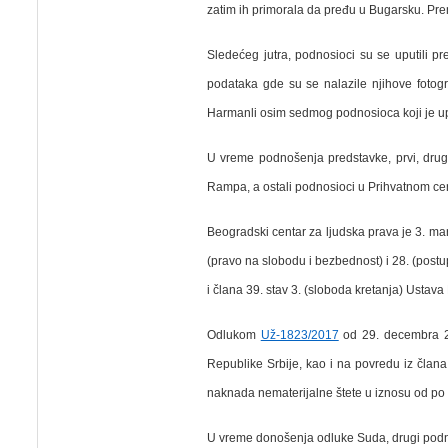
zatim ih primorala da pređu u Bugarsku.
Pre
Sledećeg jutra, podnosioci su se uputili p
podataka gde su se nalazile njihove fotograf
Harmanli osim sedmog podnosioca koji je up
U vreme podnošenja predstavke, prvi, drugi,
Rampa, a ostali podnosioci u Prihvatnom cen
Beogradski centar za ljudska prava je 3. ma
(pravo na slobodu i bezbednost) i 28. (postu
i člana 39. stav 3. (sloboda kretanja) Ustava
Odlukom
Už-1823/2017
od 29. decembra 20
Republike Srbije, kao i na povredu iz člana
naknada nematerijalne štete u iznosu od po 
U vreme donošenja odluke Suda, drugi podnosi