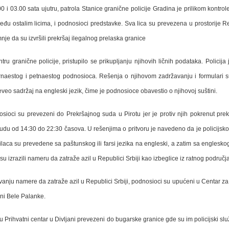
 i 03.00 sata ujutru, patrola Stanice granične policije Gradina je prilikom kontro
 među ostalim licima, i podnosioci predstavke. Sva lica su prevezena u prostorije 
je da su izvršili prekršaj ilegalnog prelaska granice
 granične policije, pristupilo se prikupljanju njihovih ličnih podataka. Policij
rnaestog i petnaestog podnosioca. Rešenja o njihovom zadržavanju i formulari s
eo sadržaj na engleski jezik, čime je podnosioce obavestio o njihovoj suštini.
osioci su prevezeni do Prekršajnog suda u Pirotu jer je protiv njih pokrenut pr
sudu od 14:30 do 22:30 časova. U rešenjima o pritvoru je navedeno da je policijs
aca su prevedene sa paštunskog ili farsi jezika na engleski, a zatim sa engleskog
u izrazili nameru da zatraže azil u Republici Srbiji kao izbeglice iz ratnog područ
nju namere da zatraže azil u Republici Srbiji, podnosioci su upućeni u Centar za a
ini Bele Palanke.
Prihvatni centar u Divljani prevezeni do bugarske granice gde su im policijski slu