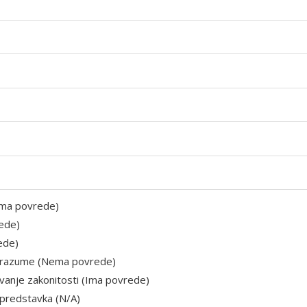
 (Ima povrede)
rede)
ede)
ji razume (Nema povrede)
ivanje zakonitosti (Ima povrede)
 predstavka (N/A)