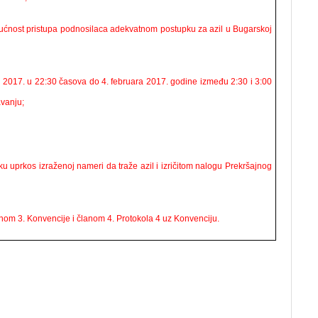
ućnost pristupa podnosilaca adekvatnom postupku za azil u Bugarskoj
ra 2017. u 22:30 časova do 4. februara 2017. godine između 2:30 i 3:00
avanju;
ku uprkos izraženoj nameri da traže azil i izričitom nalogu Prekršajnog
nom 3. Konvencije i članom 4. Protokola 4 uz Konvenciju.