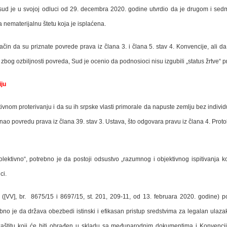
 sud je u svojoj odluci od 29. decembra 2020. godine utvrdio da je drugom i s
nematerijalnu štetu koja je isplaćena.
in da su priznate povrede prava iz člana 3. i člana 5. stav 4. Konvencije, ali 
 zbog ozbiljnosti povreda, Sud je ocenio da podnosioci nisu izgubili „status žrtve“ 
iju
ektivnom proterivanju i da su ih srpske vlasti primorale da napuste zemlju bez indivi
o povredu prava iz člana 39. stav 3. Ustava, što odgovara pravu iz člana 4. Prot
kolektivno“, potrebno je da postoji odsustvo „razumnog i objektivnog ispitivanja
ci.
([VV], br.
8675/15 i 8697/15, st. 201, 209-11, od 13. februara 2020. godine) po
bno je da država obezbedi istinski i efikasan pristup sredstvima za legalan ulaz
štitu koji će biti obrađen u skladu sa međunarodnim dokumentima i Konvencij