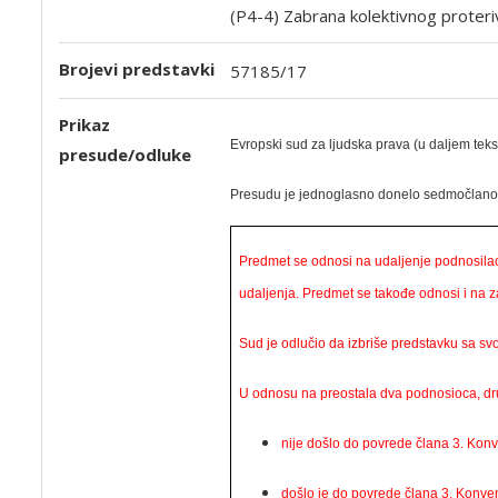
(P4-4) Zabrana kolektivnog proteri
Brojevi predstavki
57185/17
Prikaz
Evropski sud za ljudska prava (u daljem te
presude/odluke
Presudu je jednoglasno
donelo
sedmočlano 
Predmet se odnosi na udaljenje podnosilaca
udaljenja. Predmet se takođe odnosi i na za
Sud je odlučio da izbriše predstavku sa sv
U odnosu na preostala dva podnosioca, dru
nije došlo do povrede člana 3. Konv
došlo je do povrede člana 3. Konvenc