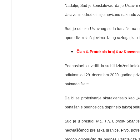
Nadalje, Sud je konstatovao da je Ustavni
Ustavom i odredio im je novčanu naknadu za 
Sud je odluku Ustavnog suda tumačio na nač
uporedivim slučajevima. Iz tog razloga, kao i
Član 4. Protokola broj 4 uz Konvenc
Podnosioci su tvrdili da su bili izloženi kol
odlukom od 29. decembra 2020. godine prizna
naknada štete.
Da bi se proterivanje okarakterisalo kao „
ponašanje podnosioca doprinelo takvoj odlu
Sud je u presudi
N.D. i N.T. protiv Španije
neovlašćenog prelaska granice. Prvo, potre
progon omogućilo da podnesu zahtev za za