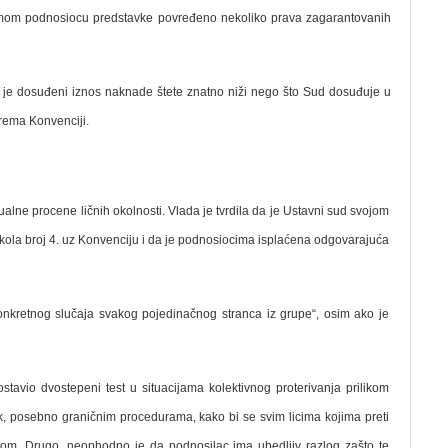
edmom podnosiocu predstavke povređeno nekoliko prava zagarantovanih
da je dosuđeni iznos naknade štete znatno niži nego što Sud dosuđuje u
prema Konvenciji.
dualne procene ličnih okolnosti. Vlada je tvrdila da je Ustavni sud svojom
okola broj 4. uz Konvenciju i da je podnosiocima isplaćena odgovarajuća
 konkretnog slučaja svakog pojedinačnog stranca iz grupe“, osim ako je
stavio dvostepeni test u situacijama kolektivnog proterivanja prilikom
ak, posebno graničnim procedurama, kako bi se svim licima kojima preti
om. Drugo, neophodno je da podnosilac ima ubedljiv razlog zašto te