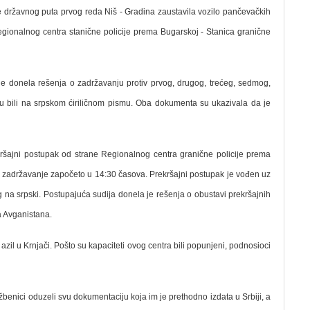
le državnog puta prvog reda Niš - Gradina zaustavila vozilo pančevačkih
Regionalnog centra stanične policije prema Bugarskoj - Stanica granične
a je donela rešenja o zadržavanju protiv prvog, drugog, trećeg, sedmog,
u bili na srpskom ćiriličnom pismu. Oba dokumenta su ukazivala da je
ekršajni postupak od strane Regionalnog centra granične policije prema
ko zadržavanje započeto u 14:30 časova. Prekršajni postupak je vođen uz
 na srpski. Postupajuća sudija donela je rešenja o obustavi prekršajnih
ja Avganistana.
zil u Krnjači. Pošto su kapaciteti ovog centra bili popunjeni, podnosioci
žbenici oduzeli svu dokumentaciju koja im je prethodno izdata u Srbiji, a