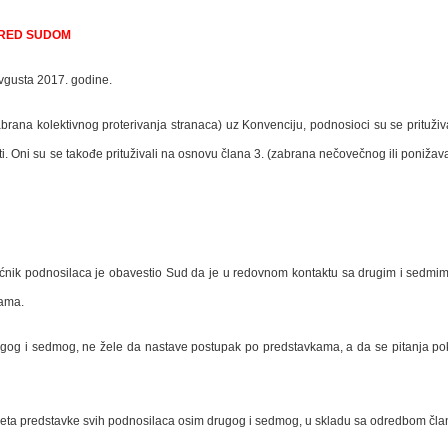
PRED SUDOM
vgusta 2017. godine.
zabrana kolektivnog proterivanja stranaca) uz Konvenciju, podnosioci su se prituži
i. Oni su se takođe prituživali na osnovu člana 3. (zabrana nečovečnog ili ponižav
ik podnosilaca je obavestio Sud da je u redovnom kontaktu sa drugim i sedmim p
kama.
gog i sedmog, ne žele da nastave postupak po predstavkama, a da se pitanja pok
meta predstavke svih podnosilaca osim drugog i sedmog, u skladu sa odredbom član