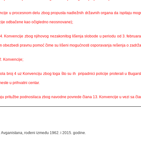
ncije u procesnom delu zbog propusta nadležnih državnih organa da ispitaju mog
ncije odbačene kao očigledno neosnovane);
 i 4. Konvencije zbog njihovog nezakonitog lišenja slobode u periodu od 3. februa
 im obezbedi pravnu pomoć čime su lišeni mogućnosti osporavanja rešenja o zadrž
2. Konvencije;
ola broj 4 uz Konvenciju zbog toga što su ih pripadnici policije proterali u Bugars
este u prihvatni centar.
uju pritužbe podnosilaca zbog navodne povrede člana 13. Konvencije u vezi sa čla
u Avganistana, rođeni između 1962. i 2015. godine.