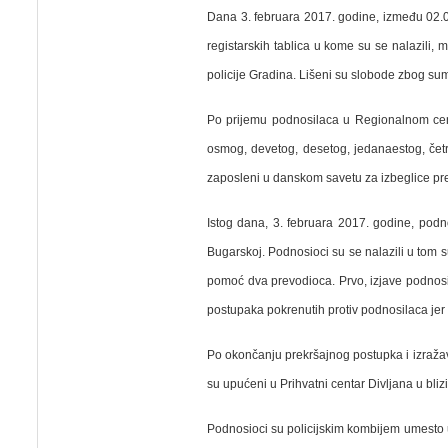
Dana 3. februara 2017. godine, između 02.00
registarskih tablica u kome su se nalazili,
policije Gradina.
Lišeni su slobode zbog sumn
Po prijemu podnosilaca u Regionalnom centru
osmog, devetog, desetog, jedanaestog, čet
zaposleni u danskom savetu za izbeglice prev
Istog dana, 3. februara 2017. godine, podn
Bugarskoj. Podnosioci su se nalazili u tom 
pomoć dva prevodioca. Prvo, izjave podnosil
postupaka pokrenutih protiv podnosilaca jer s
Po okončanju prekršajnog postupka i izražava
su upućeni u Prihvatni centar Divljana u bliz
Podnosioci su policijskim kombijem umesto u 