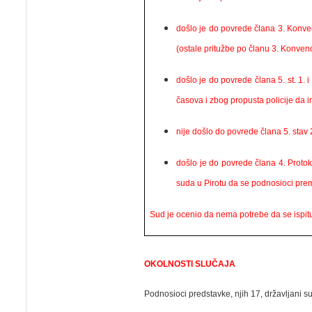
došlo je do povrede člana 3. Konve
(ostale pritužbe po članu 3. Konve
došlo je do povrede člana 5. st. 1.
časova i zbog propusta policije da
nije došlo do povrede člana 5. stav 
došlo je do povrede člana 4. Protok
suda u Pirotu da se podnosioci prem
Sud je ocenio da nema potrebe da se ispit
OKOLNOSTI SLUČAJA
Podnosioci predstavke, njih 17, državljani s