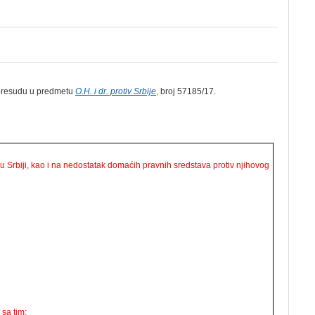
o presudu u predmetu
O.H. i dr. protiv Srbije
,
broj 57185/17.
u Srbiji, kao i na nedostatak domaćih pravnih sredstava protiv njihovog
 sa tim;