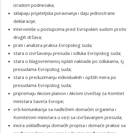
izradom podnesaka;
sklapaju prijateljska poravnanja i daju jednostrane
deklaracije;
interveniše u postupcima pred Evropskim sudom protiv
drugih država;
prati i analizira praksa Evropskog suda;
stara o izvršavanju presuda i odluka Evropskog suda;
stara o blagovremenoj isplati naknade po odlukama, tj.
presudama Evropskog suda;
stara o preduzimanju individualnih i opštih mera po
presudama Evropskog suda;
pripremaju Akcioni planovi i Akcioni izveštaji za Komitet
ministara Saveta Evrope;
vrši komunikacija sa nadležnim domaćim organima i
Komitetom ministara u vezi sa izvršavanjem presuda;
inicira usklađivanja domaćih propisa i domaće prakse sa