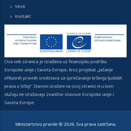
Vesti
Kontakt
Ova veb stranica je izrađena uz finansijsku podršku
Evropske unije i Saveta Evrope, kroz projekat „Jačanje
efikasnih pravnih sredstava za sprečavanje kršenja ljudskih
prava u Srbiji“. Stavovi izraženi na ovoj stranici ni u kom
slučaju ne izražavaju zvanične stavove Evropske unije i
Saveta Evrope.
Ministartstvo pravde ©
2026
. Sva prava zadržana.