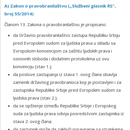
A) Zakon o pravobranilaštvu („Službeni glasnik RS“,
broj 55/2014)
Članom 13. Zakona o pravobranilaštvu je propisano:
da Državno pravobranilaštvo zastupa Republiku Srbiju
pred Evropskim sudom za ljudska prava u skladu sa
Evropskom konvencijom za zaštitu ljudskih prava i
osnovnih sloboda i dodatnim protokolima uz ovu
konvenciju (stav 1.);
da poslove zastupanja iz stava 1. ovog člana obavlja
zamenik državnog pravobranioca koji je postavljen i za
zastupnika Republike Srbije pred Evropskim sudom za
ljudska prava (stav 2.);
da se opštenje između Republike Srbije i Evropskog
suda za ljudska prava odvija posredstvom zastupnika iz
stava 2. ovog člana;
da zastupnik može da zaključi poravnanje sa strankama