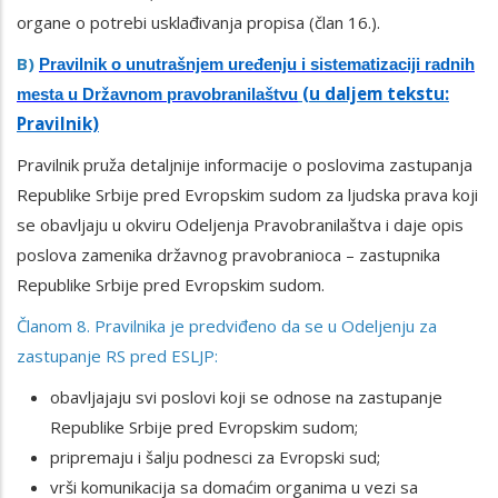
organe o potrebi usklađivanja propisa (član 16.).
B)
Pravilnik o unutrašnjem uređenju i sistematizaciji radnih
(u daljem tekstu:
mesta u Državnom pravobranilaštvu
Pravilnik)
Pravilnik pruža detaljnije informacije o poslovima zastupanja
Republike Srbije pred Evropskim sudom za ljudska prava koji
se obavljaju u okviru Odeljenja Pravobranilaštva i daje opis
poslova zamenika državnog pravobranioca – zastupnika
Republike Srbije pred Evropskim sudom.
Članom 8. Pravilnika je predviđeno da se u Odeljenju za
zastupanje RS pred ESLJP:
obavljajaju svi poslovi koji se odnose na zastupanje
Republike Srbije pred Evropskim sudom;
pripremaju i šalju podnesci za Evropski sud;
vrši komunikacija sa domaćim organima u vezi sa