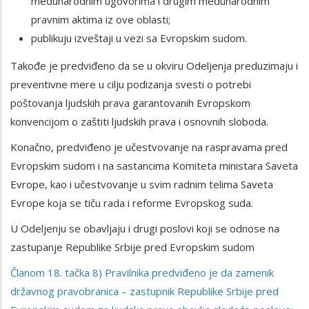
međunarodnim ugovorima i drugim međunarodnim
pravnim aktima iz ove oblasti;
publikuju izveštaji u vezi sa Evropskim sudom.
Takođe je predviđeno da se u okviru Odeljenja preduzimaju i
preventivne mere u cilju podizanja svesti o potrebi
poštovanja ljudskih prava garantovanih Evropskom
konvencijom o zaštiti ljudskih prava i osnovnih sloboda.
Konačno, predviđeno je učestvovanje na raspravama pred
Evropskim sudom i na sastancima Komiteta ministara Saveta
Evrope, kao i učestvovanje u svim radnim telima Saveta
Evrope koja se tiču rada i reforme Evropskog suda.
U Odeljenju se obavljaju i drugi poslovi koji se odnose na
zastupanje Republike Srbije pred Evropskim sudom
Članom 18. tačka 8) Pravilnika predviđeno je da zamenik
državnog pravobranica – zastupnik Republike Srbije pred