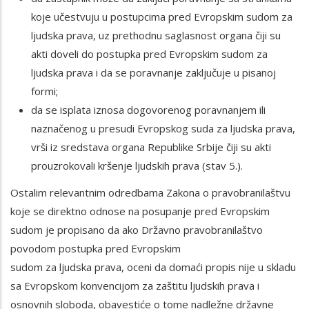
koje učestvuju u postupcima pred Evropskim sudom za
ljudska prava, uz prethodnu saglasnost organa čiji su
akti doveli do postupka pred Evropskim sudom za
ljudska prava i da se poravnanje zaključuje u pisanoj
formi;
da se isplata iznosa dogovorenog poravnanjem ili
naznačenog u presudi Evropskog suda za ljudska prava,
vrši iz sredstava organa Republike Srbije čiji su akti
prouzrokovali kršenje ljudskih prava (stav 5.).
Ostalim relevantnim odredbama Zakona o pravobranilaštvu
koje se direktno odnose na posupanje pred Evropskim
sudom je propisano da ako Državno pravobranilaštvo
povodom postupka pred Evropskim
sudom za ljudska prava, oceni da domaći propis nije u skladu
sa Evropskom konvencijom za zaštitu ljudskih prava i
osnovnih sloboda, obavestiće o tome nadležne državne