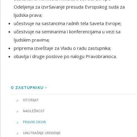
Odeljenja za izvršavanje presuda Evropskog suda za
ljudska prava;
učestvuje na sastancima radnih tela Saveta Evrope;
učestvuje na seminarima i konferencijama u vezi sa
ljudskim pravima;
priprema izveštaje za Vladu o radu zastupnika;
obavlja i druge poslove po nalogu Pravobranioca.
O ZASTUPNIKU
MENU
ISTORIJAT
NADLEŽNOST
PRAVNI OKVIR
UNUTRAŠNJE UREĐENJE