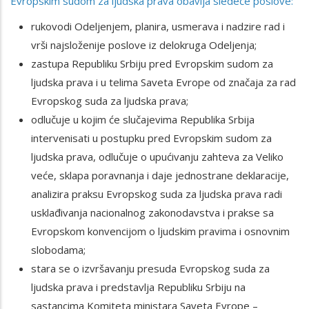
Evropskim sudom za ljudska prava obavlja sledeće poslove:
rukovodi Odeljenjem, planira, usmerava i nadzire rad i
vrši najsloženije poslove iz delokruga Odeljenja;
zastupa Republiku Srbiju pred Evropskim sudom za
ljudska prava i u telima Saveta Evrope od značaja za rad
Evropskog suda za ljudska prava;
odlučuje u kojim će slučajevima Republika Srbija
intervenisati u postupku pred Evropskim sudom za
ljudska prava, odlučuje o upućivanju zahteva za Veliko
veće, sklapa poravnanja i daje jednostrane deklaracije,
analizira praksu Evropskog suda za ljudska prava radi
usklađivanja nacionalnog zakonodavstva i prakse sa
Evropskom konvencijom o ljudskim pravima i osnovnim
slobodama;
stara se o izvršavanju presuda Evropskog suda za
ljudska prava i predstavlja Republiku Srbiju na
sastancima Komiteta ministara Saveta Evrope –