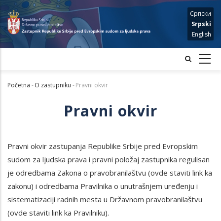
Skip
Српски
to
Srpski
main
English
content
Početna
-
O zastupniku
-
Pravni okvir
Mrvice
Pravni okvir
Pravni okvir zastupanja Republike Srbije pred Evropskim
sudom za ljudska prava i pravni položaj zastupnika regulisan
je odredbama Zakona o pravobranilaštvu (ovde staviti link ka
zakonu) i odredbama Pravilnika o unutrašnjem uređenju i
sistematizaciji radnih mesta u Državnom pravobranilaštvu
(ovde staviti link ka Pravilniku).