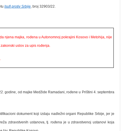
etu
Isufi protiv Srbije
, broj 32903/22.
da njena majka, rođena u Autonomnoj pokrajini Kosovo i Metohija, nije
t zakonski uslov za upis rođenja.
.
2022. godine, od majke Medžide Ramadani, rođene u Prištini 4. septembra
ifikacioni dokument koji izdaju nadležni organi Republike Srbije, jer je
eža zdravstvenih ustanova, tj. rođena je u zdravstvenoj ustanovi koja
je tzv. Republike Kosovo.