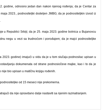
22. godine, odnosno jedan dan nakon njenog rođenja; da je Centar za
. maja 2023.
,
podnositeljki dodeljen JMBG; da je podnositeljkin izvod iz
.
je u Republici Srbiji; da je 25. maja 2023. godine bolnica u Bujanovcu
phodnu negu u vezi sa trudnoćom i porođajem; da je majci podnositeljke
 2023. godine) imajući u vidu da je u tom slučaju podnosilac upisan u
dostavljanju dokumenata od strane podnosiočeve majke, kao i to da je
nije bio upisan u matičnu knjigu rođenih.
 podnositeljke od 15 meseci nije prekomerna.
atrajući da nije opravdano dalje nastaviti sa njenim razmatranjem.