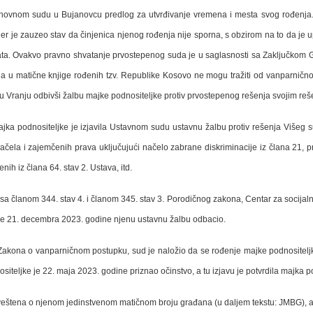
novnom sudu u Bujanovcu predlog za utvrđivanje vremena i mesta svog rođenja.
r je zauzeo stav da činjenica njenog rođenja nije sporna, s obzirom na to da je 
nata. Ovakvo pravno shvatanje prvostepenog suda je u saglasnosti sa Zaključkom
na u matične knjige rođenih tzv. Republike Kosovo ne mogu tražiti od vanparničn
 u Vranju odbivši žalbu majke podnositeljke protiv prvostepenog rešenja svojim re
a podnositeljke je izjavila Ustavnom sudu ustavnu žalbu protiv rešenja Višeg s
la i zajemčenih prava uključujući načelo zabrane diskriminacije iz člana 21, pra
nih iz člana 64. stav 2. Ustava, itd.
a članom 344. stav 4. i članom 345. stav 3. Porodičnog zakona, Centar za socijalni
sud je 21. decembra 2023. godine njenu ustavnu žalbu odbacio.
akona o vanparničnom postupku, sud je naložio da se rođenje majke podnositeljk
nositeljke je 22. maja 2023. godine priznao očinstvo, a tu izjavu je potvrdila majka p
eštena o njenom jedinstvenom matičnom broju građana (u daljem tekstu: JMBG), a 2