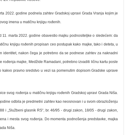
rta 2022. godine podnela zahtev Gradskoj upravi Grada Vranja kojim je
etovog imena u matičnu knjigu rođenih.
d 11. marta 2022. godine obavestio majku podnositeljke o sledećem: da
tičnu knjigu rođenih propisan ceo postupak kako majke, tako i deteta, u
jen identitet, nakon čega je potrebno da se podnese zahtev za naknadni
ce rođenja majke, Medžide Ramadani, potrebno izvaditi ličnu kartu posle
ilo kakvo pravno sredstvo u vezi sa pomenutim dopisom Gradske uprave
enice svog rođenja u matičnu knjigu rođenih Gradskoj upravi Grada Niša.
godine odbila je predmetni zahtev kao neosnovan i u svom obrazloženju
i „Službeni glasnik RS“, br. 46/95 - drugi zakon, 18/05 - drugi zakon,
remena i mesta svog rođenja. Do momenta podnošenja predstavke, majka
ada Niša.