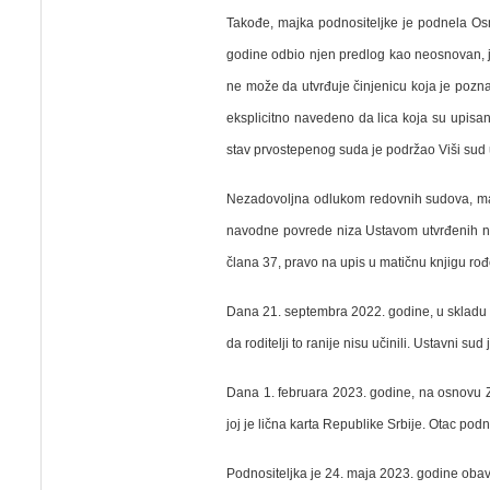
Takođe, majka podnositeljke je podnela Os
godine odbio njen predlog kao neosnovan, je
ne može da utvrđuje činjenicu koja je poz
eksplicitno navedeno da lica koja su upisa
stav prvostepenog suda je podržao
Viši sud
Nezadovoljna odlukom redovnih sudova, majk
navodne povrede niza Ustavom utvrđenih nače
člana 37, pravo na upis u matičnu knjigu rođe
Dana 21. septembra 2022. godine, u skladu s
da roditelji to ranije nisu učinili. Ustavni 
Dana 1. februara 2023. godine, na osnovu Z
joj je lična karta Republike Srbije. Otac pod
Podnositeljka je 24. maja 2023. godine obav