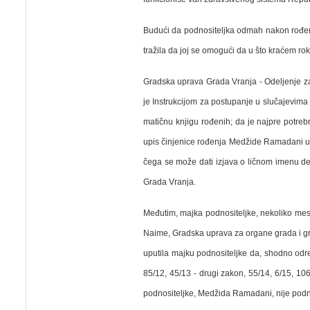
Budući da podnositeljka odmah nakon rođenj
tražila da joj se omogući da u što kraćem ro
Gradska uprava Grada Vranja - Odeljenje z
je Instrukcijom za postupanje u slučajevima
matičnu knjigu rođenih; da je najpre potre
upis činjenice rođenja Medžide Ramadani u m
čega se može dati izjava o ličnom imenu d
Grada Vranja.
Međutim, majka podnositeljke, nekoliko mese
Naime, Gradska uprava za organe grada i g
uputila majku podnositeljke da, shodno odre
85/12, 45/13 - drugi zakon, 55/14, 6/15, 
podnositeljke, Medžida Ramadani, nije podn