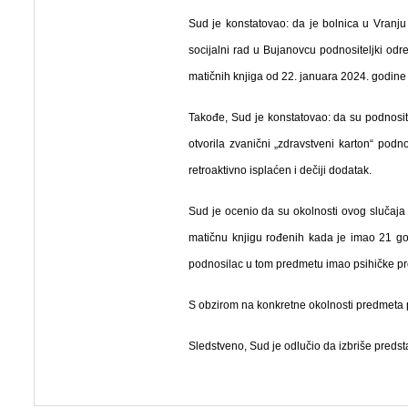
Sud je konstatovao: da je bolnica u Vranj
socijalni rad u Bujanovcu podnositeljki od
matičnih knjiga od 22. januara 2024. godine 
Takođe, Sud je konstatovao: da su podnosit
otvorila zvanični „zdravstveni karton“ pod
retroaktivno isplaćen i dečiji dodatak.
Sud je ocenio da su okolnosti ovog slučaja
matičnu knjigu rođenih kada je imao 21 go
podnosilac u tom predmetu imao psihičke pr
S obzirom na konkretne okolnosti predmeta p
Sledstveno, Sud je odlučio da izbriše predst