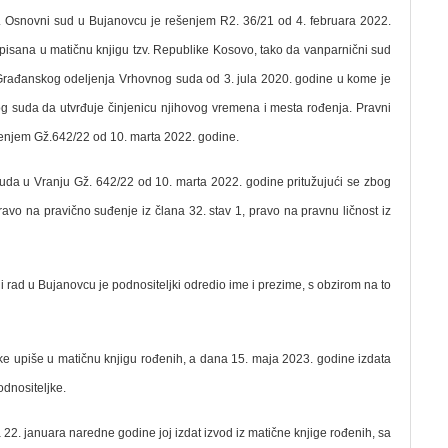
 Osnovni sud u Bujanovcu je rešenjem R2. 36/21 od 4. februara 2022.
upisana u matičnu knjigu tzv. Republike Kosovo, tako da vanparnični sud
 Građanskog odeljenja Vrhovnog suda od 3. jula 2020. godine u kome je
og suda da utvrđuje činjenicu njihovog vremena i mesta rođenja. Pravni
šenjem Gž.642/22 od 10. marta 2022. godine.
uda u Vranju Gž. 642/22 od 10. marta 2022. godine pritužujući se zbog
vo na pravično suđenje iz člana 32. stav 1, pravo na pravnu ličnost iz
 rad u Bujanovcu je podnositeljki odredio ime i prezime, s obzirom na to
e upiše u matičnu knjigu rođenih, a dana 15. maja 2023. godine izdata
odnositeljke.
2. januara naredne godine joj izdat izvod iz matične knjige rođenih, sa