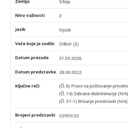
Zemlja
Srbija
Nivo važnosti
3
Jezik
Srpski
Veće koje je sudilo
Odbor (3)
Datum presude
31.03.2026.
Datum predstavke
28.06.2022.
Ključne reči
(Čl. 8) Pravo na poštovanje privatn
(Čl. 14) Zabrana diskriminacije (N/A
(Čl. 37-1) Brisanje predstavki (N/A)
Brojevi predstavki
32903/22