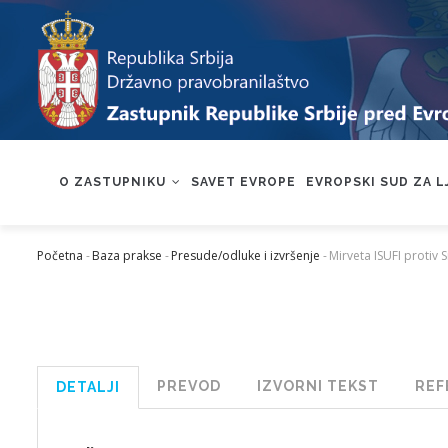
Skip
to
main
content
MAIN
NAVIGATION
O ZASTUPNIKU
SAVET EVROPE
EVROPSKI SUD ZA 
Početna
-
Baza prakse
-
Presude/odluke i izvršenje
-
Mirveta ISUFI protiv S
Mrvice
PREVOD
IZVORNI TEKST
REF
DETALJI