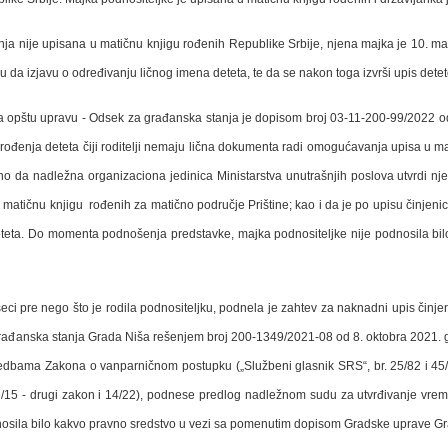
a nije upisana u matičnu knjigu rođenih Republike Srbije, njena majka je 10. ma
ku da izjavu o određivanju ličnog imena deteta, te da se nakon toga izvrši upis det
a opštu upravu - Odsek za građanska stanja je dopisom broj 03-11-200-99/2022 o
 rođenja deteta čiji roditelji nemaju lična dokumenta radi omogućavanja upisa u ma
bno da nadležna organizaciona jedinica Ministarstva unutrašnjih poslova utvrdi n
atičnu knjigu rođenih za matično područje Prištine; kao i da je po upisu činjeni
eteta. Do momenta podnošenja predstavke, majka podnositeljke nije podnosila b
ci pre nego što je rodila podnositeljku, podnela je zahtev za naknadni upis činj
rađanska stanja Grada Niša rešenjem broj 200-1349/2021-08 od 8. oktobra 2021. 
dbama Zakona o vanparničnom postupku („Službeni glasnik SRS“, br. 25/82 i 45/88 
106/15 - drugi zakon i 14/22), podnese predlog nadležnom sudu za utvrđivanje v
osila bilo kakvo pravno sredstvo u vezi sa pomenutim dopisom Gradske uprave Gr