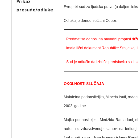
Prikaz
Evropski sud za ljudska prava (u daljem teks
presude/odluke
Odluku je
doneo
tročlani Odbor.
Predmet se odnosi na navodni propust drža
imala lični dokument Republike Srbije koji 
Sud je odlučio da izbriše predstavku sa li
OKOLNOSTI SLUČAJA
Maloletna podnositeljka, Mirveta Isufi, rođ
2003. godine.
Majka podnositeljke, Medžida Ramadani, nije 
rođena u zdravstvenoj ustanovi na teritori
funkcioniše van zdravstvenog sistema Republ