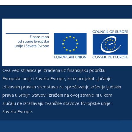
Ova veb stranica je izrađena uz finansijsku podršku
Evropske unije i Saveta Evrope, kroz projekat „Jačanje
efikasnih pravnih sredstava za sprečavanje kršenja ljudskih
prava u Srbiji“. Stavovi izraženi na ovoj stranici ni u kom
slučaju ne izražavaju zvanične stavove Evropske unije i
Saveta Evrope.