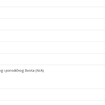
og i porodičnog života (N/A)
)