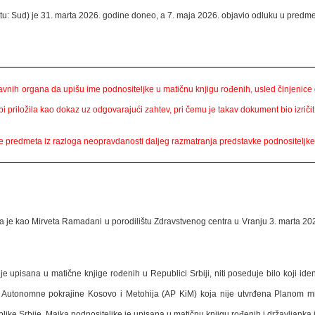
tu: Sud) je
31
. marta 2026. godine doneo, a 7. maja 2026. objavio odluku u predm
vnih organa da upišu ime podnositeljke u matičnu knjigu rođenih, usled činjenice 
bi priložila kao dokaz uz odgovarajući zahtev, pri čemu je takav dokument bio izriči
ste predmeta iz razloga neopravdanosti daljeg razmatranja predstavke podnositeljke
ena je kao Mirveta Ramadani u porodilištu Zdravstvenog centra u Vranju 3. marta 
upisana u matične knjige rođenih u Republici Srbiji, niti poseduje bilo koji ident
ji Autonomne pokrajine Kosovo i Metohija (AP KiM) koja nije utvrđena Planom mr
ike Srbije. Majka podnositeljke je upisana u matičnu knjigu rođenih i državljanka 