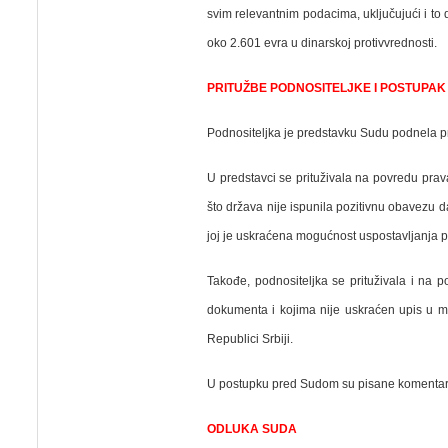
svim relevantnim podacima, uključujući i to 
oko 2.601 evra u dinarskoj protivvrednosti.
PRITUŽBE PODNOSITELJKE I POSTUPA
Podnositeljka je predstavku Sudu podnela p
U predstavci se pritužival
a
na povredu prava 
što država nije ispunila pozitivnu obavezu d
joj je uskraćena mogućnost uspostavljanja p
Takođe, podnositeljka se prituživala i na 
dokumenta i kojima nije uskraćen upis u m
Republici Srbiji.
U postupku pred Sudom su pisane komenta
ODLUKA SUDA