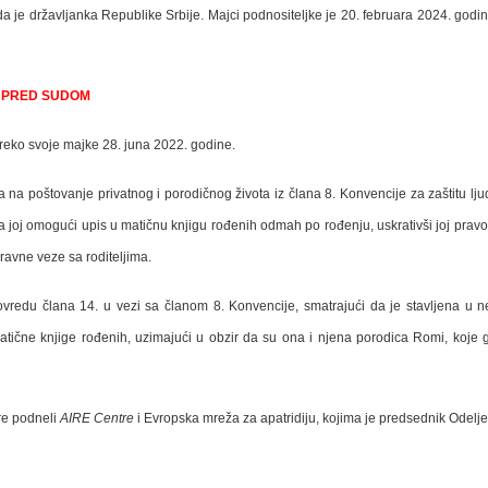
da je državljanka Republike Srbije. Majci podnositeljke je 20. februara 2024. godin
K PRED SUDOM
reko svoje majke 28. juna 2022. godine.
na poštovanje privatnog i porodičnog života iz člana 8. Konvencije za zaštitu lj
a joj omogući upis u matičnu knjigu rođenih odmah po rođenju, uskrativši joj pravo d
ravne veze sa roditeljima.
povredu člana 14. u vezi sa članom 8. Konvencije, smatrajući da je stavljena u
atične knjige rođenih, uzimajući u obzir da su ona i njena porodica Romi, koj
re podneli
AIRE Centre
i Evropska mreža za apatridiju, kojima je predsednik Odelje