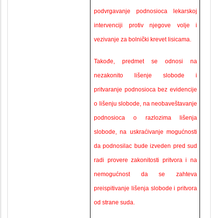
podvrgavanje podnosioca lekarskoj
intervenciji protiv njegove volje i
vezivanje za bolnički krevet lisicama.
Takođe, predmet se odnosi na
nezakonito lišenje slobode i
pritvaranje podnosioca bez evidencije
o lišenju slobode, na neobaveštavanje
podnosioca o razlozima lišenja
slobode, na uskraćivanje mogućnosti
da podnosilac bude izveden pred sud
radi provere zakonitosti pritvora i na
nemogućnost da se zahteva
preispitivanje lišenja slobode i pritvora
od strane suda.