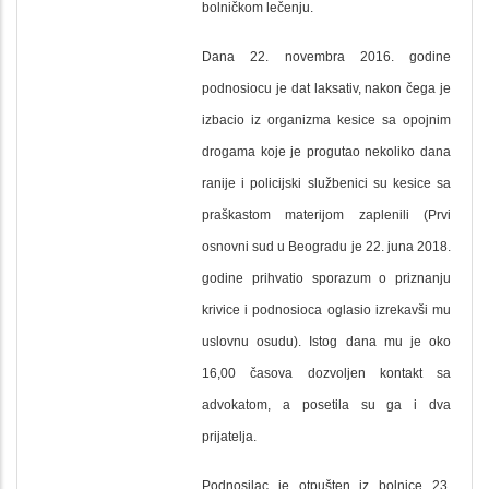
bolničkom lečenju.
Dana 22. novembra 2016. godine
podnosiocu je dat laksativ, nakon čega je
izbacio iz organizma kesice sa opojnim
drogama koje je progutao nekoliko dana
ranije i policijski službenici su kesice sa
praškastom materijom zaplenili (Prvi
osnovni sud u Beogradu je 22. juna 2018.
godine prihvatio sporazum o priznanju
krivice i podnosioca oglasio izrekavši mu
uslovnu osudu). Istog dana mu je oko
16,00 časova dozvoljen kontakt sa
advokatom, a posetila su ga i dva
prijatelja.
Podnosilac je otpušten iz bolnice 23.