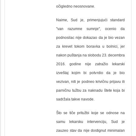
očigledno neosnovane.
Naime, Sud je, primenjujući standard
''van razumne sumnje'', ocenio da
podnosilac nije dokazao da je bio vezan
za krevet tokom boravka u bolnici, jer
nakon puštanja na slobodu 23. decembra
2016. godine nije zatražio lekarski
izveštaj kojim bi potvrdio da je bio
vezivan, niti je podneo krivičnu prijavu ili
parničnu tužbu za naknadu štete koja bi
sadržala takve navode.
Što se tiče pritužbi koje se odnose na
samu lekarsku intervenciju, Sud je
zauzeo stav da nije dostignut minimalan