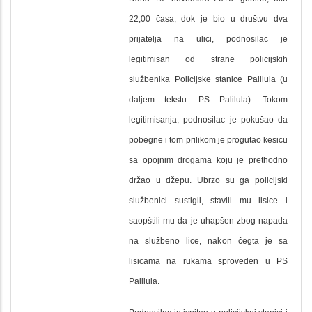
22
,00
časa, dok je bio u društvu dva
prijatelja na ulici, podnosilac je
legitimisan od strane policijskih
službenika Policijske stanice Palilula (u
daljem tekstu: PS Palilula). Tokom
legitimisanja, podnosilac je pokušao da
pobegne i tom prilikom je progutao kesicu
sa opojnim drogama koju je prethodno
držao u džepu. Ubrzo su ga policijski
službenici sustigli, stavili mu lisice i
saopštili mu da je uhapšen zbog napada
na službeno lice, nakon čegta je sa
lisicama na rukama sproveden u PS
Palilula.