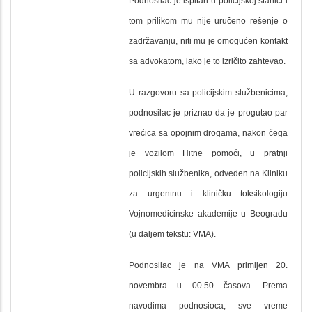
Podnosilac je ispitan u policijskoj stanici i
tom prilikom mu nije uručeno rešenje o
zadržavanju, niti mu je omogućen kontakt
sa advokatom, iako je to izričito zahtevao.
U razgovoru sa policijskim službenicima,
podnosilac je priznao da je progutao par
vrećica sa opojnim drogama, nakon čega
je vozilom Hitne pomoći, u pratnji
policijskih službenika, odveden na Kliniku
za urgentnu i kliničku toksikologiju
Vojnomedicinske akademije u Beogradu
(u daljem tekstu: VMA).
Podnosilac je na VMA primljen 20.
novembra u 00.50 časova. Prema
navodima podnosioca, sve vreme