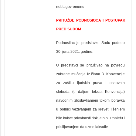
neblagovremenu.
PRITUŽBE PODNOSIOCA I POSTUPAK
PRED SUDOM
Podnosilac je predstavku Sudu podneo
30. juna 2021. godine.
U predstavci se prituživao na povredu
zabrane mučenja iz člana 3. Konvencije
za zaštitu ljudskih prava i osnovnih
sloboda (u daljem tekstu: Konvencija)
navodnim zlostavljanjem tokom boravka
u bolnici vezivanjem za krevet, lišenjem
bilo kakve privatnosti dok je bio u toaletu i
prisiljavanjem da uzme laksativ.