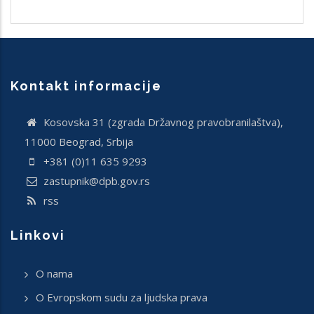
Kontakt informacije
Кosovska 31 (zgrada Državnog pravobranilaštva),
11000 Beograd, Srbija
+381 (0)11 635 9293
zastupnik@dpb.gov.rs
rss
Linkovi
O nama
O Evropskom sudu za ljudska prava