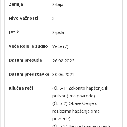
Zemlja
Srbija
Nivo važnosti
3
Jezik
Srpski
Veće koje je sudilo
Veće (7)
Datum presude
26.08.2025.
Datum predstavke
30.06.2021.
Ključne reči
(Čl. 5-1) Zakonito hapšenje ili
pritvor (Ima povrede)
(Čl. 5-2) Obaveštenje o
razlozima hapšenja (Ima
povrede)
(Čl. 5-3) Bez odlaganja izvesti