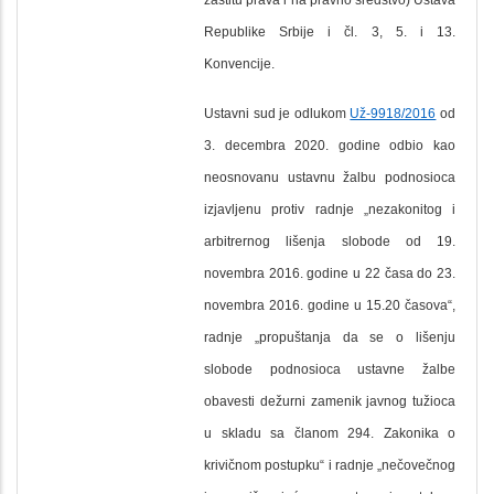
Republike Srbije i čl. 3, 5. i 13.
Konvencije.
Ustavni sud je odlukom
Už-9918/2016
od
3. decembra 2020. godine odbio kao
neosnovanu ustavnu žalbu podnosioca
izjavljenu protiv radnje „nezakonitog i
arbitrernog lišenja slobode od 19.
novembra 2016. godine u 22 časa do 23.
novembra 2016. godine u 15.20 časova“,
radnje „propuštanja da se o lišenju
slobode podnosioca ustavne žalbe
obavesti dežurni zamenik javnog tužioca
u skladu sa članom 294. Zakonika o
krivičnom postupku“ i radnje „nečovečnog