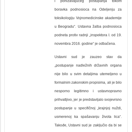
i ponižavajućeg postupanja tokom
boravka podnosioca na Odeljenju za
toksikologiju Vojnomedicinske akademije
u Beogradu“. Ustavna žalba podnosioca
podneta protiv radnji „inspektora I. od 19.
novembra 2016. godine“ je odbačena.
Ustavni sud je zauzeo stav da
„postupanje nadležnih državnih organa
nije bilo u svim detaljima utemeljeno u
formalnim zakonskim propisima, ali je bilo
nesporno legitimno i ustavnopravno
prihvatljivo, jer je predstavljalo svojevrsno
postupanje u specifičnoj „krajnjoj nuždi,
usmerenoj ka spašavanju života lica“.
Takođe, Ustavni sud je zaključio da bi se