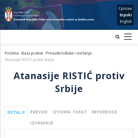
Skip
Српски
to
Srpski
main
English
content
Početna
-
Baza prakse
-
Presude/odluke i izvršenje
-
Mrvice
Atanasije RISTIĆ protiv Srbije
Atanasije RISTIĆ protiv
Srbije
PREVOD
IZVORNI TEKST
REFERENCE
DETALJI
IZVRŠENJE