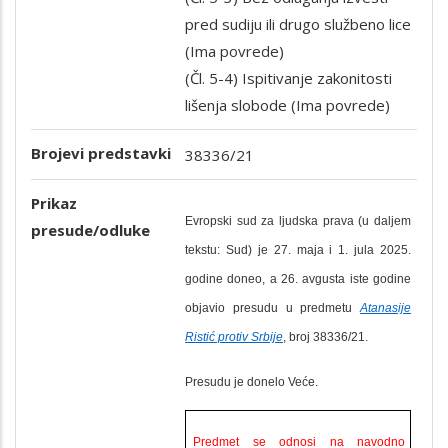
pred sudiju ili drugo službeno lice
(Ima povrede)
(Čl. 5-4) Ispitivanje zakonitosti
lišenja slobode (Ima povrede)
Brojevi predstavki
38336/21
Prikaz
Evropski sud za ljudska prava (u daljem
presude/odluke
tekstu: Sud) je 27. maja i 1. jula 2025.
godine doneo, a 26. avgusta iste godine
objavio presudu u predmetu
Atanasije
Ristić protiv Srbije
, broj 38336/21.
Presudu je
donelo
Veće.
Predmet se odnosi na navodno