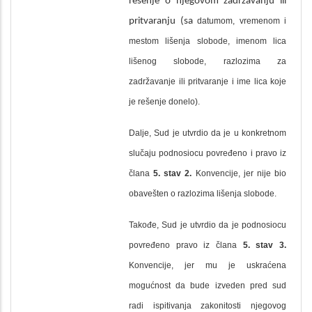
rešenje o njegovom zadržavanju ili
pritvaranju (sa
datumom, vremenom i
mestom lišenja slobode, imenom lica
lišenog slobode, razlozima za
zadržavanje ili pritvaranje i ime lica koje
je rešenje donelo).
Dalje, Sud je utvrdio da je u konkretnom
slučaju podnosiocu povređeno i pravo iz
člana
5. stav 2.
Konvencije, jer nije bio
obavešten o razlozima lišenja slobode.
Takođe, Sud je utvrdio da je podnosiocu
povređeno pravo iz člana
5. stav 3.
Konvencije, jer mu je uskraćena
mogućnost da bude izveden pred sud
radi ispitivanja zakonitosti njegovog