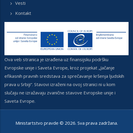
Vesti
Kontakt
Ova veb stranica je izrađena uz finansijsku podršku
Evropske unije i Saveta Evrope, kroz projekat „Jačanje
efikasnih pravnih sredstava za sprečavanje kršenja ljudskih
prava u Srbiji“. Stavovi izraženi na ovoj stranici ni u kom
slučaju ne izražavaju zvanične stavove Evropske unije i
Saveta Evrope.
Ministartstvo pravde ©
2026
. Sva prava zadržana.