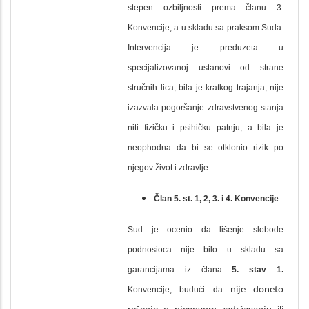
stepen ozbiljnosti prema članu 3.
Konvencije, a u skladu sa praksom Suda.
Intervencija je preduzeta u
specijalizovanoj ustanovi od strane
stručnih lica, bila je kratkog trajanja, nije
izazvala pogoršanje zdravstvenog stanja
niti fizičku i psihičku patnju, a bila je
neophodna da bi se otklonio rizik po
njegov život i zdravlje.
Član 5. st. 1, 2, 3. i 4. Konvencije
Sud je ocenio da lišenje slobode
podnosioca nije bilo u skladu sa
garancijama iz člana
5. stav 1.
Konvencije, budući da
nije doneto