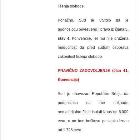
lišenja slobode.
Konačno, Sud je utvrdio da je
podnosiocu povređeno i pravo iz člana
5.
stav 4.
Konvencije, jer mu nije pružena
mogućnost da pred sudom osporava
zakonitost lišenja slobode.
PRAVIČNO ZADOVOLJENJE (član 41.
Konvencije)
Sud je obavezao Republiku Srbiju da
podnosiocu na ime naknade
nematerijalne štete isplati iznos od 6.000
evra, a na ime troškova postupka iznos
od 1.726 evra.