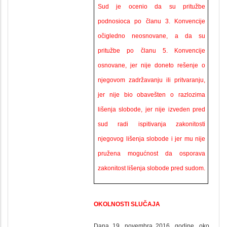
Sud je ocenio da su pritužbe
podnosioca po članu 3. Konvencije
očigledno neosnovane, a da su
pritužbe po članu 5. Konvencije
osnovane, jer nije doneto rešenje o
njegovom zadržavanju ili pritvaranju,
jer nije bio obavešten o razlozima
lišenja slobode, jer nije izveden pred
sud radi ispitivanja zakonitosti
njegovog lišenja slobode i jer mu nije
pružena mogućnost da osporava
zakonitost lišenja slobode pred sudom.
OKOLNOSTI SLUČAJA
Dana 19. novembra 2016. godine, oko