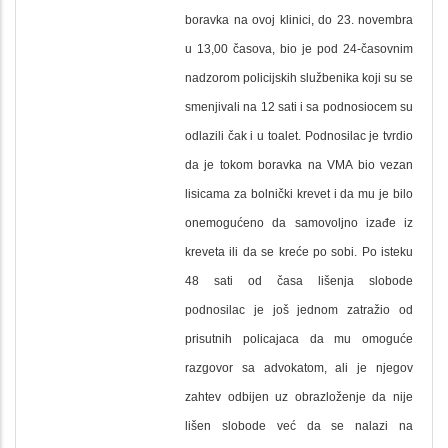
boravka na ovoj klinici, do 23. novembra
u 13,00 časova, bio je pod 24-časovnim
nadzorom policijskih službenika koji su se
smenjivali na 12 sati i sa podnosiocem su
odlazili čak i u toalet. Podnosilac je tvrdio
da je tokom boravka na VMA bio vezan
lisicama za bolnički krevet i da mu je bilo
onemogućeno da samovoljno izađe iz
kreveta ili da se kreće po sobi. Po isteku
48 sati od časa lišenja slobode
podnosilac je još jednom zatražio od
prisutnih policajaca da mu omoguće
razgovor sa advokatom, ali je njegov
zahtev odbijen uz obrazloženje da nije
lišen slobode već da se nalazi na