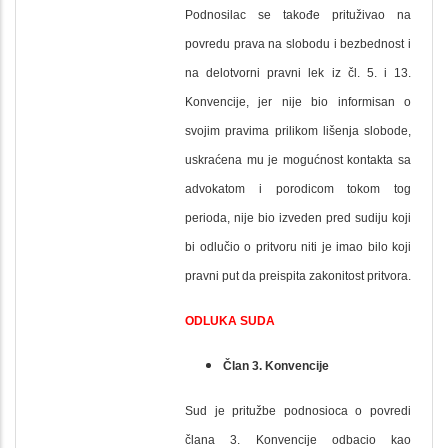
Podnosilac se takođe prituživao na
povredu prava na slobodu i bezbednost i
na delotvorni pravni lek iz čl. 5. i 13.
Konvencije, jer nije bio informisan o
svojim pravima prilikom lišenja slobode,
uskraćena mu je mogućnost kontakta sa
advokatom i porodicom tokom tog
perioda, nije bio izveden pred sudiju koji
bi odlučio o pritvoru niti je imao bilo koji
pravni put da preispita zakonitost pritvora.
ODLUKA SUDA
Član 3. Konvencije
Sud je pritužbe podnosioca o povredi
člana 3. Konvencije odbacio kao