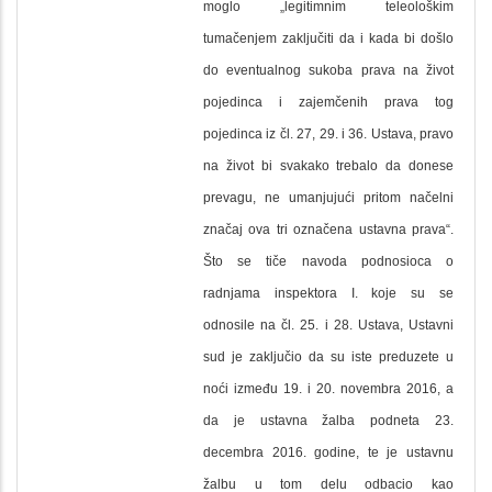
moglo „legitimnim teleološkim
tumačenjem zaključiti da i kada bi došlo
do eventualnog sukoba prava na život
pojedinca i zajemčenih prava tog
pojedinca iz čl. 27, 29. i 36. Ustava, pravo
na život bi svakako trebalo da donese
prevagu, ne umanjujući pritom načelni
značaj ova tri označena ustavna prava“.
Što se tiče navoda podnosioca o
radnjama inspektora I. koje su se
odnosile na čl. 25. i 28. Ustava, Ustavni
sud je zaključio da su iste preduzete u
noći između 19. i 20. novembra 2016, a
da je ustavna žalba podneta 23.
decembra 2016. godine, te je ustavnu
žalbu u tom delu odbacio kao