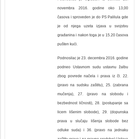
novembra 2016. godine oko 13,00
časova i sproveden je do PS Palilula gde
je od njega uzeta izjava u svojstvu
građanina i nakon toga je u 15.20 časova
pušten kući.
Podnosilac je 23. decembra 2016. godine
podneo Ustavnom sudu ustavnu žalbu
zbog povrede načela i prava iz čl. 22.
(pravo na sudsku zaštitu), 25. (zabrana
mučenja), 27. (pravo na slobodu i
bezbednost ličnosti), 28. (postupanje sa
licem lišenim slobode), 29. (dopunska
prava u slučaju lišenja slobode bez
odluke suda) i 36. (pravo na jednaku
zaštitu prava i na pravno sredstvo) Ustava