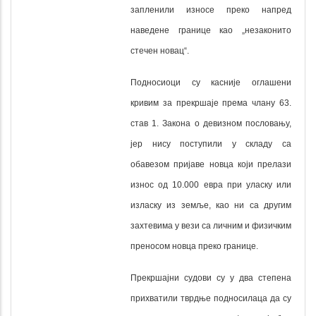
запленили износе преко напред
наведене границе као „незаконито
стечен новац
“
.
Подносиоци су касније оглашени
кривим за прекршаје према члану 63.
став 1. Закона о девизном пословању,
јер нису поступили у складу са
обавезом пријаве новца који прелази
износ од 10.000 евра при уласку или
изласку из земље, као ни са другим
захтевима у вези са личним и физичким
преносом новца преко границе.
Прекршајни судови су у два степена
прихватили тврдње подносилаца да су