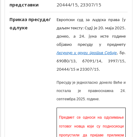
представки
20444/15, 23307/15
Приказ пресуде/
Европски суд за људска права (у
одлуке
даљем тексту: Суд) је 20. маја 2025.
донео, а 24. јуна исте године
објавио пресуду у предмету
Аксунгур и други против Србије
, бр.
69080/13, 67091/14, 3997/15,
20444/15 и 23307/15.
Пресуду је једногласно
донело
Веће и
постала је правноснажна 24.
септембра 2025. године.
Предмет се односи на одузимање
готовог новца који су подносиоци
пропустили да пријаве приликом