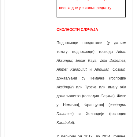
неопходне у сваком предмету.
ОКОЛНОСТИ СЛУЧАЈА
Подносиоци представки (у даљем
тексту: подносиоци)
,
господа
Adem
Aksüngür, Ensar Kaya, Zekı Dınlemez,
Ahmet Karabulut
и
Abdullah Coșkun
,
држављани су Немачке (господин
Aksüngür
) или Турске или имају оба
држаљанства (господин
Coșkun
).
Живе
у Немачкој, Француској (
господин
Dınlemez
) и Холандији (господин
Karabulut
).
У периоду од 2012. до 2014. године,