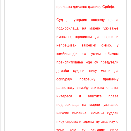
преласка државне границе Србије.
Суд је утврдио повреду права
подносилаца на мирно уживање
имовине, оценивши да широк и
непрецизан законски оквир, у
комбинацији са уским обимом
преиспитивања које су предузели
домаћи судови, нису могли да
осигурају потребну правичну
равнотежу између захтева општег
интереса и заштите права
подносилаца на мирно уживање
њихове имовине. Домаћи судови
нису спровели адекватну анализу о
томе које су санкције биле