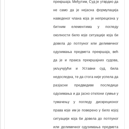
прекршаја. Међутим, Суд је утврдио да
не само да је нејасна формулација
наведеног члана која је непрецизна у
битним елементима у погледу
околности било које ситуације која би
довела до потпуног или делимичног
одузимања предмета прекршаја, већ
да је и пракса прекршајних судова,
укључујући и Уставни суд, била
недоследна, те да стога није успела да
разјасни предвидиве последице
одузимања и да јасно отклони сумње у
тумачењу у погледу дискреционог
права које им је поверено у било којој
ситуацији која би довела до потпуног
или делимичног одузимања предмета