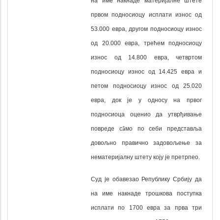
на име накнаде материјалне штете
првом подносиоцу исплати износ од
53.000 евра, другом подносиоцу износ
од 20.000 евра, трећем подносиоцу
износ од 14.800 евра, четвртом
подносиоцу износ од 14.425 евра и
петом подносиоцу износ од 25.020
евра
,
док је у односу на првог
подносиоца оценио да
утврђивање
повреде с
мо
по
себи
представља
ȃ
довољно
правично
задовољење
за
нематеријалну
штету
коју
је
претрпео
.
Суд је обавезао Републику Србију да
на име накнаде трошкова поступка
исплати по 1700 евра за прва три