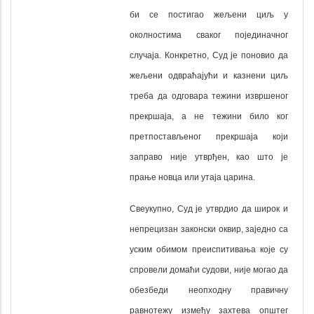
би се постигао жељени циљ у
околностима сваког појединачног
случаја. Конкретно, Суд је поновио да
жељени одвраћајући и казнени циљ
треба да одговара тежини извршеног
прекршаја, а не тежини било ког
претпостављеног прекршаја који
заправо није утврђен, као што је
прање новца или утаја царина.
Свеукупно, Суд је утврдио да широк и
непрецизан законски оквир, заједно са
уским обимом преиспитивања које су
спровели домаћи судови, није могао да
обезбеди неопходну правичну
равнотежу између захтева општег