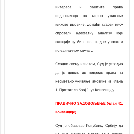
интереса и заштите права
подносилаца на мирно уживање
њихове имовине.
Домаћи судови нису
спровели адекватну анализу које
санкције су биле неопходне у сваком
појединачном случају.
Сходно свему изнетом, Суд је утврдио
да је дошло до повреде права на
несметано уживање имовине из члана
1. Протокола број 1. уз Конвенцију.
ПРАВИЧНО ЗАДОВОЉЕЊЕ (члан 41.
Конвенције)
Суд је обавезао Републику Србију да