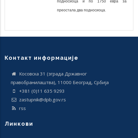
подносиоца и по 1750 евра за
преостала два подносиоца.
Контакт информације
Косовска 31 (зграда Државног
правобранилаштва), 11000 Београд, Србија
+381 (0)11 635 9293
zastupnik@dpb.gov.rs
rss
Линкови