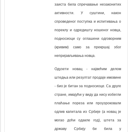
заиста била спречавање незаконитих
активности. У суштини, након
спроведеног поступка и испитивања о
пореклу и одредишту ношеног новца,
подносиоци су оглашени одговорним
(кривим) само за прекршај због
непријављивања новца.
Одузети новац - највећим делом
штедња или резултат продаје имовине
- био је битан за подносиоце. Са друге
стране, имајући у виду да нису избегли
плаћање пореза или проузроковали
одлив капитала из Србије (а новац је
могао доћи одакле год), штета за
државу Србију би била у