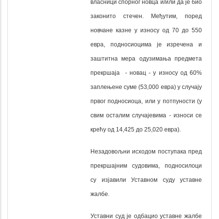
власници спорног новца и/или да је био
законито стечен. Међутим, поред
новчане казне у износу од 70 до 550
евра, подносиоцима је изречена и
заштитна мера одузимања предмета
прекршаја - новац - у износу од 60%
заплењене суме (53,000 евра) у случају
првог подносиоца, или у потпуности (у
свим осталим случајевима - износи се
крећу од 14,425 до 25,020 евра).
Незадовољни исходом поступака пред
прекршајним судовима, подносилоци
су изјавили Уставном суду уставне
жалбе.
Уставни суд је одбацио уставне жалбе