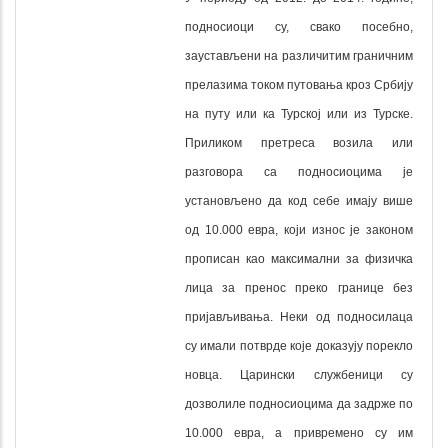
подносиоци су, свако посебно,
заустављени на различитим граничним
прелазима током путовања кроз Србију
на путу или ка Турској или из Турске.
Приликом претреса возила или
разговора са подносиоцима је
установљено да код себе имају више
од 10.000 евра, који износ је законом
прописан као максимални за физичка
лица за пренос преко границе без
пријављивања. Неки од подносилаца
су имали потврде које доказују порекло
новца. Царински службеници су
дозволиле подносиоцима да задрже по
10.000 евра, а привремено су им