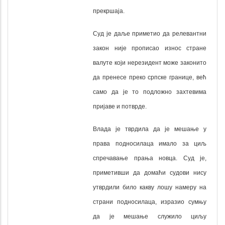
прекршаја.
Суд је даље приметио да релевантни
закон није прописао износ стране
валуте који нерезидент може законито
да пренесе преко српске границе, већ
само да је то подложно захтевима
пријаве и потврде.
Влада је тврдила да је мешање у
права подносилаца имало за циљ
спречавање прања новца. Суд је,
приметивши да домаћи судови нису
утврдили било какву лошу намеру на
страни подносилаца, изразио сумњу
да је мешање служило циљу