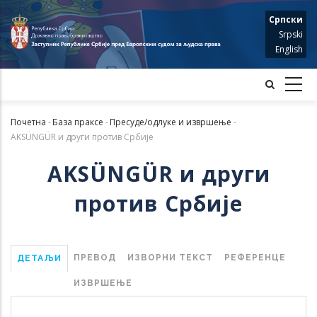
Skip
Српски
to
Srpski
main
English
content
Почетна
-
База праксе
-
Пресуде/одлуке и извршење
-
Мрвице
AKSÜNGÜR и други против Србије
AKSÜNGÜR и други
против Србије
ПРЕВОД
ИЗВОРНИ ТЕКСТ
РЕФЕРЕНЦЕ
ДЕТАЉИ
ИЗВРШЕЊЕ