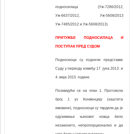
подносилаца (Уж-7286/2012,
Уж-6637/2012, Уж-5608/2013
Уж-7485/2012 и Уж-5608/2013).
ПРИТУЖБЕ ПОДНОСИЛАЦА И
ПОСТУПАК ПРЕД СУДОМ
Подносиоци су поднели представке
Суду у периоду између 17. јуна 2013. и
4. маја 2015. године.
Позивајући се на члан 1. Протокола
број 1 уз Конвенцију (заштита
имовине), подносиоци су тврдили да је
одузимање њиховог новца било
незаконито, непропорционално и да