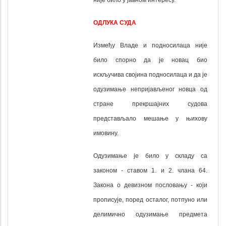
није било у јавном интересу.
ОДЛУКА СУДА
Између Владе и подносилаца није
било спорно да је новац био
искључива својина подносилаца и да је
одузимање непријављеног новца од
стране прекршајних судова
представљало мешање у њихову
имовину.
Одузимање је било у складу са
законом - ставом 1. и 2. члана 64.
Закона о девизном пословању - који
прописује, поред осталог, потпуно или
делимично одузимање предмета