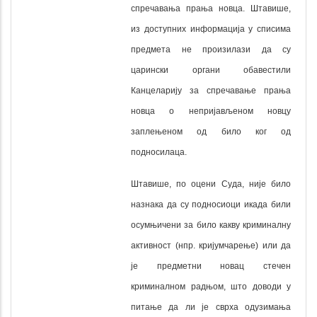
спречавања прања новца. Штавише,
из доступних информација у списима
предмета не произилази да су
царински органи обавестили
Канцеларију за спречавање прања
новца о непријављеном новцу
заплењеном од било ког од
подносилаца.
Штавише, по оцени Суда, није било
назнака да су подносиоци икада били
осумњичени за било какву криминалну
активност (нпр. кријумчарење) или да
је предметни новац стечен
криминалном радњом, што доводи у
питање да ли је сврха одузимања