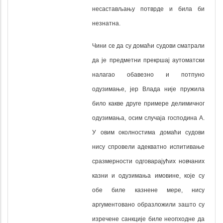
несастављању потврде и била би
незнатна.
Чини се да су домаћи судови сматрали
да је предметни прекршај аутоматски
налагао обавезно и потпуно
одузимање, јер Влада није пружила
било какве друге примере делимичног
одузимања, осим случаја господина А.
У овим околностима домаћи судови
нису спровели адекватно испитивање
сразмерности одговарајућих новчаних
казни и одузимања имовине, које су
обе биле казнене мере, нису
аргументовано образложили зашто су
изречене санкције биле неопходне да