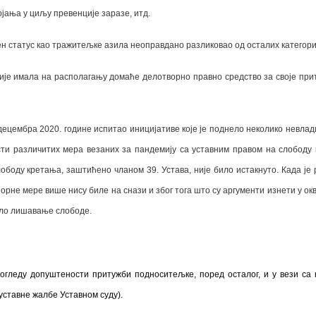
јања у циљу превенције заразе, итд.
ен статус као тражитељке азила неоправдано разликовао од осталих категори
није имала на располагању домаће делотворно правно средство за своје пр
децембра 2020. године испитао иницијативе које је поднело неколико невлад
сти различитих мера везаних за пандемију са уставним правом на слободу 
ободу кретања, заштићено чланом 39. Устава, није било истакнуто. Када је 
орне мере више нису биле на снази и због тога што су аргументи изнети у ок
ло лишавање слободе.
 погледу допуштености притужби подноситељке, поред осталог, и у вези 
уставне жалбе Уставном суду).