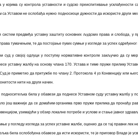
а у којима су контрола уставности и судско преиспитивање усклађености с
 са Уставом не ослобађа нужно подносиоце дужности да искористе други ме
ни систем предвиђа уставну заштиту основних људских права и слобода, у 
рава тумачењем, те да постојање пуких сумњи у изгледе за успех одређеног п
вни суд у својој одлуци у поступку нормативне контроле закључио да су м
есе уставну жалбу на основу члана 170. Устава и тиме пружи прилику Устав
Суд је приметио да притужбе по члану 2. Протокола 4 уз Конвенцију или ње
конитости нити на други начин.
е подноситељка била у обавези да поднесе Уставном суду уставну жалбу у по
ло још важније да се домаћим органима прво пружи прилика да пронађу ра
енцијом, узимајући у обзир локалне потребе и услове и стање јавног здрављ
мње у погледу изгледа за успех уставне жалбе, оценио да се тај правни лек 
љка била ослобођена обавезе да исти искористи, те је приговор Владе је усв