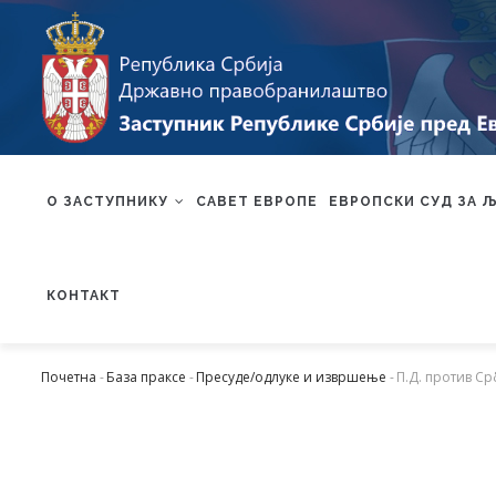
Skip
to
main
content
MAIN
NAVIGATION
О ЗАСТУПНИКУ
САВЕТ ЕВРОПЕ
ЕВРОПСКИ СУД ЗА 
КОНТАКТ
Почетна
-
База праксе
-
Пресуде/одлуке и извршење
-
П.Д. против Ср
Мрвице