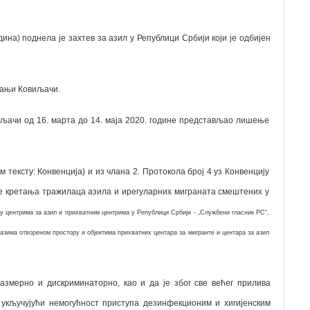
на) поднела је захтев за азил у Републици Србији који је одбијен
 Бањи Ковиљачи.
иљачи од
16. марта до 14. маја 2020. године представљао лишење
м тексту: Конвенција) и из члана 2. Протокола број 4 уз Конвенцију
е кретања тражилаца азила и ирегуларних миграната смештених у
 центрима за азил и прихватним центрима у Републици Србији - „Службени гласник РС“,
азима отвореном простору и објектима прихватних центара за мигранте и центара за азил
азмерно и дискриминаторно, као и да је због све већег прилива
кључујући немогућност приступа дезинфекционим и хигијенским