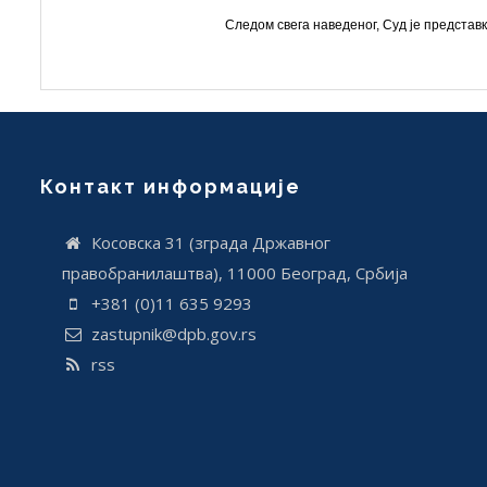
Следом свега наведеног, Суд је представ
Контакт информације
Косовска 31 (зграда Државног
правобранилаштва), 11000 Београд, Србија
+381 (0)11 635 9293
zastupnik@dpb.gov.rs
rss