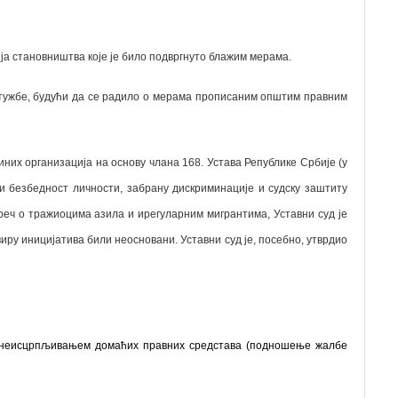
ја становништва које је било подвргнуто блажим мерама.
итужбе, будући да се радило о мерама прописаним општим правним
иних организација на основу члана 168. Устава Републике Србије (у
и безбедност личности, забрану дискриминације и судску заштиту
реч о тражиоцима азила и ирегуларним мигрантима, Уставни суд је
виру иницијатива били неосновани. Уставни суд је, посебно, утврдио
са неисцрпљивањем домаћих правних средстава (подношење жалбе