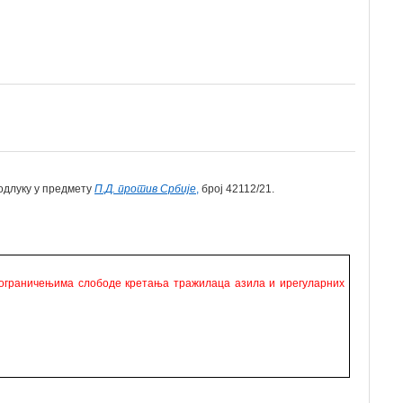
 одлуку у предмету
П.Д. против Србије
,
број 42112/21.
м ограничењима слободе кретања тражилаца азила и ирегуларних