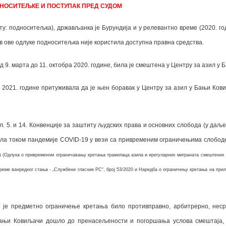
НОСИТЕЉКЕ И ПОСТУПАК ПРЕД СУДОМ
: подноситељка), држављанка је Бурундија и у релевантно време (2020. годи
тив ове одлуке подноситељка није користила доступна правна средства.
од 9. марта до 11. октобра 2020. године, била је смештена у Центру за азил у
а 2021. године притуживала да је њен боравак у
Центру за азил у Бањи Ков
чл. 5. и 14. Конвенције за заштиту људских права и основних слобода (у даље
ила током пандемије COVID-19 у вези са привременим ограничењима слобод
а
(Одлука о привременом ограничавању кретања тражилаца азила и ирегуларних миграната смештених у
реме ванредног стања - „Службени гласник РС“, број 53/2020 и Наредба о ограничењу кретања на прил
 је предметно ограничење кретања било противправно, арбитрерно, неср
ањи Ковиљачи дошло до пренасељености и погоршања услова смештаја, у