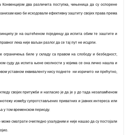
а Конвенцијом два различита поступка, чињеница да су оспорене
ханизам како би исходовали ефективну заштиту својих права према
принципу је на оштећеном појединцу да испита обим те заштите и
равног лека није ваљан разлог да се тај пут не исцрпи.
ере ограничења биле у складу са правом на слободу и безбедност,
ном суду да испита њене околности у којима се она лично нашла и
говом уставном еквиваленту нису поднете ни изричито ни прећутно,
гледу својих притужби и нагласио је да је у до тада незапамћеном
внотежу између супротстављених приватних и јавних интереса или
а у том временском периоду.
не може сматрати очигледно узалудним и није нашао да су постојали
ојио.