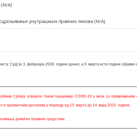
 (N/A)
Исцрпљивање унутрашњих правних лекова (N/A)
ксту: Суд) је 3. фебруара 2026. године донео, а 5. марта исте године објавио
публика Србија усвојила током пандемије COVID-19 у вези са привремени
ил и прихватним центрима
у периоду од 15. марта до 14. маја 2020. године.
пљивања домаћих правних средстава.