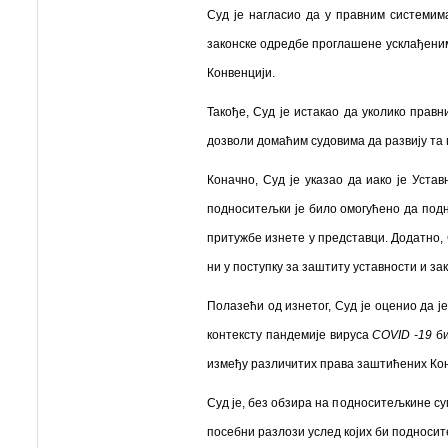
Суд је нагласио да у правним системим
законске одредбе проглашене усклађеним
Конвенцији.
Такође, Суд је истакао да уколико прав
дозволи домаћим судовима да развију та п
Коначно, Суд је указао да иако је Уста
подноситељки је било омогућено да подн
притужбе изнете у представци. Додатно, 
ни у поступку за заштиту уставности и за
Полазећи од изнетог, Суд је оценио да ј
контексту пандемије вируса
COVID -19
би
између различитих права заштићених Конв
Суд је, без обзира на подноситељкине су
посебни разлози услед којих би подносите