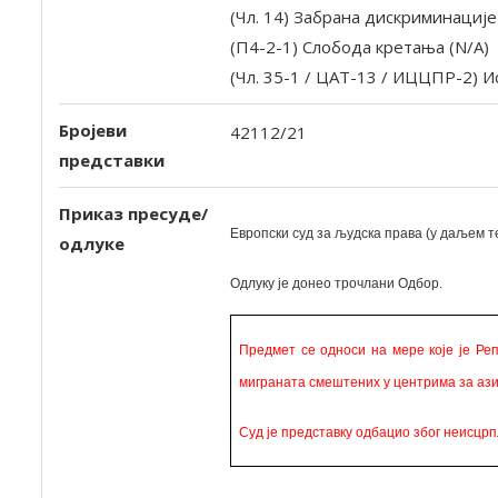
(Чл. 14) Забрана дискриминације
(П4-2-1) Слобода кретања (N/A)
(Чл. 35-1 / ЦАТ-13 / ИЦЦПР-2) 
Бројеви
42112/21
представки
Приказ пресуде/
Европски суд за људска права (у даљем те
одлуке
Одлуку је
донео
трочлани Одбор.
Предмет се односи на мере које је Ре
миграната смештених у центрима за аз
Суд је представку одбацио због неисцр