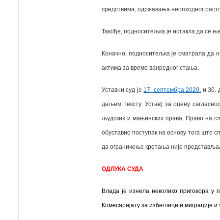
средствима, одржавања неопходног расто
Такође, подноситељка је истакла да се њ
Коначно, подноситељка је сматрала да 
актима за време ванредног стања.
Уставни суд је
17. септембра 2020.
и 30. 
даљем тексту: Устав) за оцену сагласно
људских и мањинских права. Право на сл
обуставио поступак на основу тога што сп
да ограничење кретања није представља
ОДЛУКА СУДА
Влада је изнела неколико приговора у
Комесаријату за избеглице и миграције и 