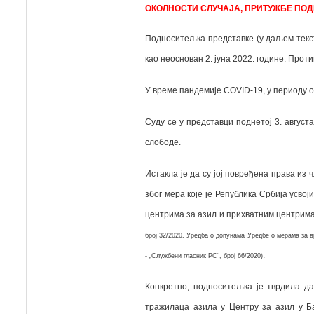
ОКОЛНОСТИ СЛУЧАЈА,
ПРИТУЖБЕ ПОД
Подноситељка представке (у даљем тексту
као неоснован 2. јуна 2022. године. Про
У време пандемије
COVID-19
, у периоду 
Суду се у представци поднетој 3. август
слободе.
Истакла је да су јој повређена права из 
због мера које је Република Србија
усвој
центрима за азил и прихватним центрим
број 32/2020, Уредба о допунама Уредбе о мерама за в
.
- „Службени гласник РС“, број 66/2020)
Конкретно, подноситељка је тврдила да
тражилаца азила у Центру за азил у Б