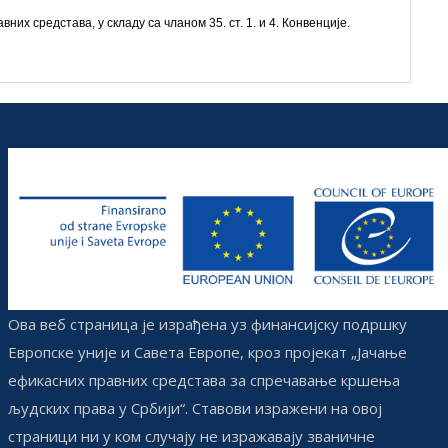
 средстава, у складу са чланом 35. ст. 1. и 4. Конвенције.
Ова веб страница је израђена уз финансијску подршку
Европске уније и Савета Европе, кроз пројекат „Јачање
ефикасних правних средстава за спречавање кршења
људских права у Србији“. Ставови изражени на овој
страници ни у ком случају не изражавају званичне