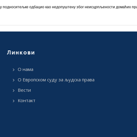
ку подноситељке одбацио као недопуштену због неисцрпљености домаћих правних
Линкови
О нама
О Европском суду за људска права
Вести
Контакт