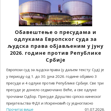
Обавештење о пресудама и
одлукама Европског суда за
људска права објављеним у јуну
2026. године против Републике
Србије
Европски суд за људска права (у даљем тексту: Суд) је
у периоду од 1. до 30. јуна 2026. године објавио 3
пресудe и 4 одлукe против Републике Србије. Све три
пресуде је донело седмочлано Веће, а све одлуке
трочлани Одбор. Пресуде Друштво српско-кинеског
пријатељства ФДХ и Искреновић су једногласно
Прочитај више
01.07.2026.