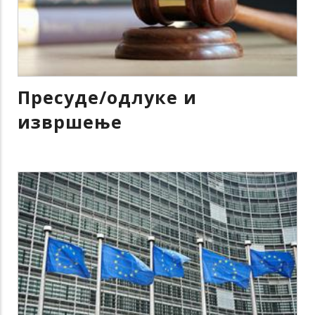
Пресуде/одлуке и
извршење