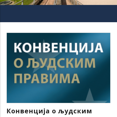
Конвенција о људским