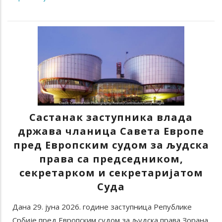
Састанак заступника влада
држава чланица Савета Европе
пред Европским судом за људска
права са председником,
секретарком и секретаријатом
Суда
Дана 29. јуна 2026. године заступница Републике
Србије пред Европским судом за људска права Зорана