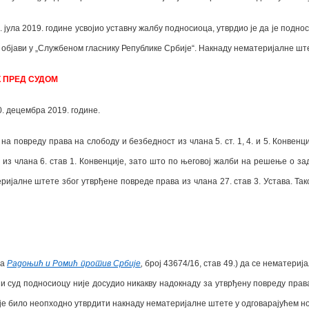
. јула 2019. године
усвојио
уставну жалбу подносиоца
, утврдио је да је подн
 објави у „Службеном гласнику Републике Србије“. Накнаду нематеријалне ште
 ПРЕД СУДОМ
. децембра 2019. године.
а повреду права на слободу и безбедност из члана 5. ст. 1, 4. и 5. Конвенц
 из члана 6. став 1. Конвенције, зато што по његовој жалби на решење о з
ријалне штете због утврђене повреде права из члана 27. став 3. Устава. Т
да
Радоњић и Ромић против Србије
,
број 43674/16, став 49.) да се нематери
и суд подносиоцу није досудио никакву надокнаду за утврђену повреду прав
је било неопходно утврдити накнаду нематеријалне штете у одговарајућем но