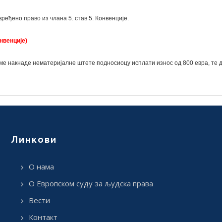
вређено право из члана 5. став 5. Конвенције.
венције)
име накнаде нематеријалне штете подносиоцу исплати износ од 800 евра, те д
Линкови
О нама
О Европском суду за људска права
Вести
Контакт