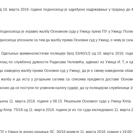
10. марта 2016. године подносиоцу је одређено задржавање у трајању до 48 
дносиоца је изјавио жалбу Основном суду у Ужицу преко ПУ у Ужицу. Полици
дносиоца упознали са тим да жалбу прима Основни суд у Ужицу, о чему је с
дељење криминалистичке полиције број 03/40/1/2 од 10. марта 2016. годин
лац по службеној дужности Радисава Чоловића, адвокат из Ужица И. Т, и о
а наведену жалбу прима Основни суд у Ужицу; да је о свему наведеном обаве
 жалбу и да исту у јутарњим сатима са списима предмета доставе Основ
јаснио да се поступи по усменом налогу судије; да су полицијски службеници 
ена 11. марта 2016. године у 08.15. Решењем Основног суда у Ужицу Кппр. 7
Кппр. 75/16 од 11. марта 2016. године је из тог суда експедовано 11. марта 2
 ПУ у Ужицу је донео решење ЛС. 30/16 којим је 11. марта 2016. године у 19.