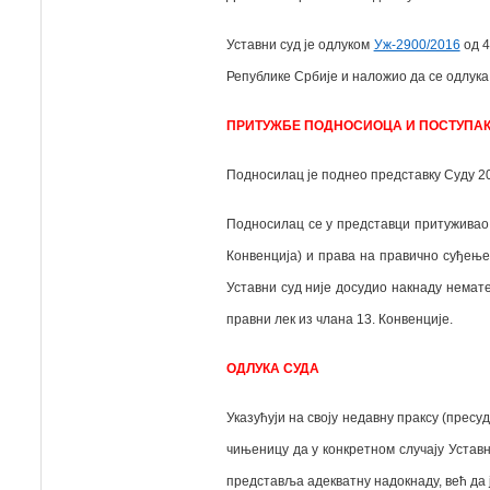
Уставни суд је одлуком
Уж-2900/2016
од 4
Републике Србије и наложио да се одлука
ПРИТУЖБЕ ПОДНОСИОЦА И ПОСТУПАК
Подносилац је поднео представку Суду 20
Подносилац се у представци притуживао н
Конвенција) и права на правично суђење
Уставни суд није досудио накнаду немате
правни лек из члана 13. Конвенције.
ОДЛУКА СУДА
Указућуји на своју недавну праксу (пресу
чињеницу да у конкретном случају Уставн
представља адекватну надокнаду, већ да 