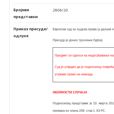
Бројеви
2806/20
представки
Приказ пресуде/
Европски суд за људска права (у даљем те
одлуке
Пресуду је
донео
трочлани Одбор.
Предмет се односи на недосуђивање нак
Суд је утврдио да је подносиоцу повређе
утуживо право на накнаду.
ОКОЛНОСТИ СЛУЧАЈА
Подносилац представке је 10. марта 20
превара из члана 208. став 1. КЗ РС.