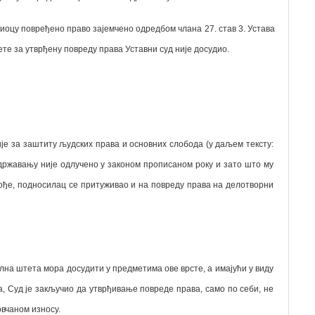
осиоцу повређено право зајемчено одредбом члана 27. став 3. Устава
те за утврђену повреду права Уставни суд није досудио.
ије за заштиту људских права и основних слобода (у даљем тексту:
адржавању није одлучено у законом прописаном року и зато што му
акође, подносилац се притуживао и на повреду права на делотворни
јална штета мора досудити у предметима ове врсте, а имајући у виду
а, Суд је закључио да утврђивање повреде права, само по себи, не
вчаном износу.