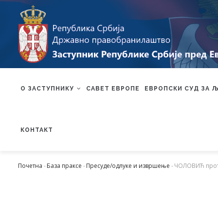
Skip
to
main
content
MAIN
NAVIGATION
О ЗАСТУПНИКУ
САВЕТ ЕВРОПЕ
ЕВРОПСКИ СУД ЗА 
КОНТАКТ
Почетна
-
База праксе
-
Пресуде/одлуке и извршење
-
ЧОЛОВИЋ прот
Мрвице