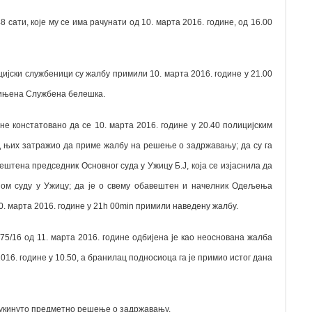
сати, које му се има рачунати од 10. марта 2016. године, од 16.00
јски службеници су жалбу примили 10. марта 2016. године у 21.00
ачињена Службена белешка.
е констатовано да се 10. марта 2016. године у 20.40 полицијским
д њих затражио да приме жалбу на решење о задржавању; да су га
штена председник Основног суда у Ужицу Б.Ј, која се изјаснила да
ном суду у Ужицу; да је о свему обавештен и начелник Одељења
10. марта 2016. године у 21h 00min примили наведену жалбу.
5/16 од 11. марта 2016. године одбијена је као неоснована жалба
016. године у 10.50, а бранилац подносиоца га је примио истог дана
00 укинуто предметно решење о задржавању.