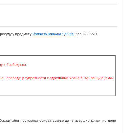
 пресуду у предмету
Чоловић против Србије
,
број 2806/20.
у и безбедност.
шен слободе у супротности с одредбама члана 5. Конвенције јемчи
Ужицу због постојања основа сумње да је извршио кривично дело