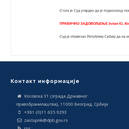
Стога је Суд утврдио да је подносиоцу по
ПРАВИЧНО ЗАДОВОЉЕЊЕ (члан 41. Кон
Суд је обавезао Републику Србију да на 
Контакт информације
Косовска 31 (зграда Државног
правобранилаштва), 11000 Београд, Србија
+381 (0)11 635 9293
zastupnik@dpb.gov.rs
rss