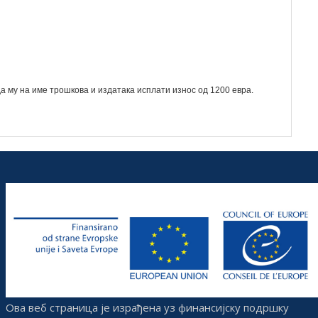
а му на име трошкова и издатака исплати износ од 1200 евра.
Ова веб страница је израђена уз финансијску подршку