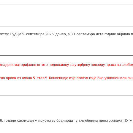
ксту: Суд) је 9. септембра 2025. донео, а 30. септембра исте године објавио
наде нематеријалне штете подносиоцу за утврђену повреду права на слобод
но право из члана 5. став 5. Конвенције које
сваком ко је био ухапшен или ли
16. године саслушан у присуству браниоца
у службеним просторијама ПУ у 