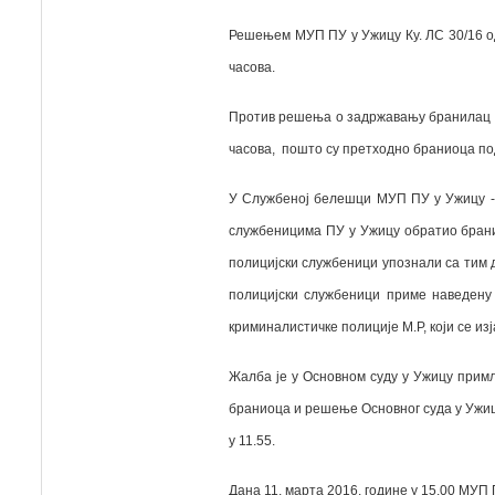
Решењем МУП ПУ у Ужицу Ку. ЛС 30/16 од 
часова.
Против решења о задржавању бранилац по
часова, пошто су претходно браниоца по
У Службеној белешци МУП ПУ у Ужицу - О
службеницима ПУ у Ужицу обратио брани
полицијски службеници упознали са тим д
полицијски службеници приме наведену
криминалистичке полиције М.Р, који се из
Жалба је у Основнoм суду у Ужицу примљ
браниоца и решење Основног суда у Ужицу 
у 11.55.
Дана 11. марта 2016. године у 15.00 МУП